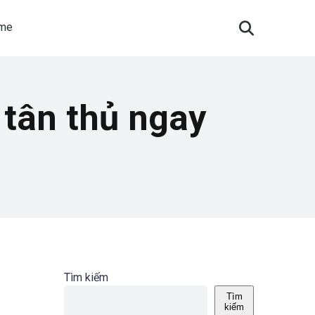
ame
 tân thủ ngay
Tìm kiếm
Tìm
kiếm