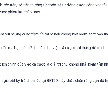
c bước trên, số tiền thưởng từ code sẽ tự động được cộng vào tài
ộc phiêu lưu thú vị này.
vui nhưng cũng tiềm ẩn rủi ro nếu không biết kiểm soát bản th
 tiền mà bạn có thể chi tiêu cho việc cá cược mỗi tháng để tránh t
ích chính của việc cá cược là giải trí chứ không phải kiếm tiền n
am gia bất kỳ trò chơi nào tại BET29, hãy chắc chắn rằng bạn đã hi