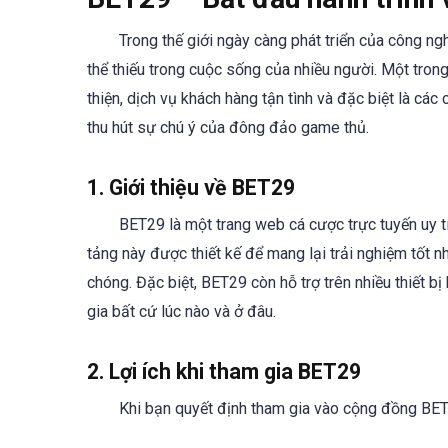
Trong thế giới ngày càng phát triển của công nghệ v
thể thiếu trong cuộc sống của nhiều người. Một trong
thiện, dịch vụ khách hàng tận tình và đặc biệt là c
thu hút sự chú ý của đông đảo game thủ.
1. Giới thiệu về BET29
BET29 là một trang web cá cược trực tuyến uy tín, 
tảng này được thiết kế để mang lại trải nghiệm tốt 
chóng. Đặc biệt, BET29 còn hỗ trợ trên nhiều thiết b
gia bất cứ lúc nào và ở đâu.
2. Lợi ích khi tham gia BET29
Khi bạn quyết định tham gia vào cộng đồng BET29,