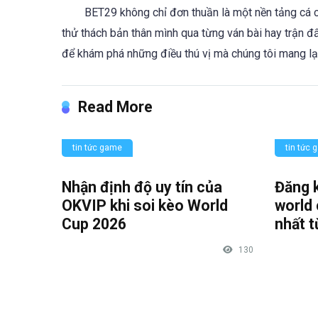
BET29 không chỉ đơn thuần là một nền tảng cá cược
thử thách bản thân mình qua từng ván bài hay trận đấ
để khám phá những điều thú vị mà chúng tôi mang l
Read More
tin tức game
tin tức
Nhận định độ uy tín của
Đăng 
OKVIP khi soi kèo World
world
Cup 2026
nhất 
130