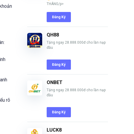
THÁNG/p>
 khoản
Đăng Ký
QH88
ân:
Tặng ngay 28.888.000đ cho lần nạp
đầu
ình
Đăng Ký
hanh
ONBET
Tặng ngay 28.888.000đ cho lần nạp
đầu
ểu rõ
Đăng Ký
LUCK8