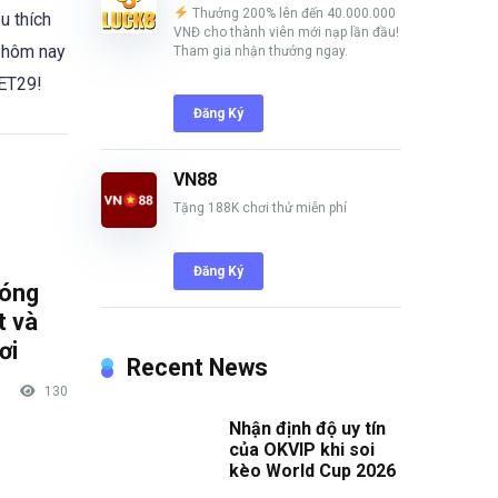
Thưởng 200% lên đến 40.000.000
u thích
VNĐ cho thành viên mới nạp lần đầu!
y hôm nay
Tham gia nhận thưởng ngay.
BET29!
Đăng Ký
VN88
Tặng 188K chơi thử miễn phí
Đăng Ký
bóng
t và
ơi
Recent News
130
Nhận định độ uy tín
của OKVIP khi soi
kèo World Cup 2026