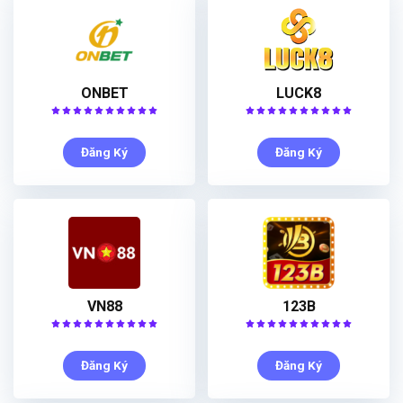
ONBET
LUCK8
Đăng Ký
Đăng Ký
VN88
123B
Đăng Ký
Đăng Ký