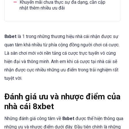
Khuyến mãi chưa thực sự đa dạng, cần cập
nhật thêm nhiều ưu đãi
8xbet
là 1 trong những thương hiệu nhà cái nhận được sự
quan tâm khá nhiều từ phía cộng đồng người chơi cá cược.
Là sân chơi mới với nền tảng cá cược trực tuyến vô cùng
hiện đại và thông minh. Anh em khi cá cược tại nhà cái sẽ
nhận được cực nhiều những ưu điểm trong trải nghiệm rất
tuyệt vời.
Đánh giá ưu và nhược điểm của
nhà cái 8xbet
Những đánh giá công tâm về
8xbet
được thể hiện thông qua
những ưu và nhược điểm dưới đây. Đầu tiên chính là những