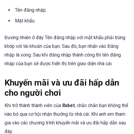
Tên đăng nhập.
Mật khẩu.
Đương nhiên ở đây Tên đăng nhập với mật khẩu phải trùng
khớp với tài khoản của bạn. Sau đó, bạn nhấn vào Đăng
nhập là xong. Sau khi đăng nhập thành công thì tên đăng
nhập của bạn sẽ được hiển thị trên giao diện nhà cái.
Khuyến mãi và ưu đãi hấp dẫn
cho người chơi
Khi trở thành thành viên của
8xbet
, chắc chắn bạn không thể
nào bỏ qua cơ hội nhận thưởng từ nhà cái. Khi anh em tham
gia vào các chương trình khuyến mãi và ưu đãi hấp dẫn sau
đây: