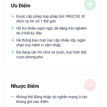
Ưu Điểm
Được cấp phép hợp pháp bởi PAGCOR, tổ
chức uy tín số 1 thế giới
Hỗ trợ nhiều ngôn ngữ, dễ dàng trải nghiệm
dù ở bất kỳ đâu
Hệ thống bảo mật cao cấp nhiều lớp, ngăn
chặn mọi hành vi xâm nhập
Đa dạng các trò chơi cá cược, loại hình đặt
cược phong phú
Nhược Điểm
Không thể đăng nhập do nghẽn mạng ở các
khung giờ cao điểm