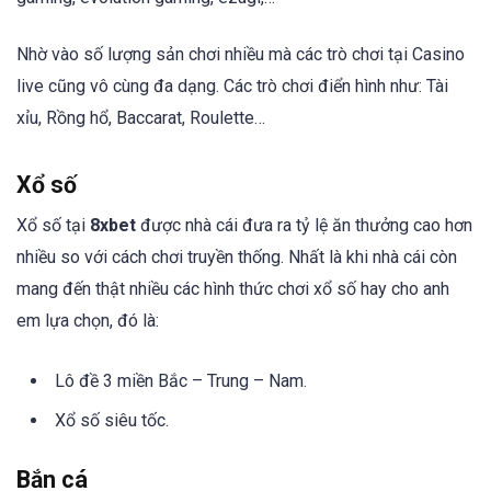
Nhờ vào số lượng sản chơi nhiều mà các trò chơi tại Casino
live cũng vô cùng đa dạng. Các trò chơi điển hình như: Tài
xỉu, Rồng hổ, Baccarat, Roulette…
Xổ số
Xổ số tại
8xbet
được nhà cái đưa ra tỷ lệ ăn thưởng cao hơn
nhiều so với cách chơi truyền thống. Nhất là khi nhà cái còn
mang đến thật nhiều các hình thức chơi xổ số hay cho anh
em lựa chọn, đó là:
Lô đề 3 miền Bắc – Trung – Nam.
Xổ số siêu tốc.
Bắn cá