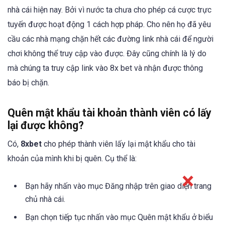
nhà cái hiện nay. Bởi vì nước ta chưa cho phép cá cược trực
tuyến được hoạt động 1 cách hợp pháp. Cho nên họ đã yêu
cầu các nhà mạng chặn hết các đường link nhà cái để người
chơi không thể truy cập vào được. Đây cũng chính là lý do
mà chúng ta truy cập link vào 8x bet và nhận được thông
báo bị chặn.
Quên mật khẩu tài khoản thành viên có lấy
lại được không?
Có,
8xbet
cho phép thành viên lấy lại mật khẩu cho tài
khoản của mình khi bị quên. Cụ thể là:
Bạn hãy nhấn vào mục Đăng nhập trên giao diện trang
chủ nhà cái.
Bạn chọn tiếp tục nhấn vào mục Quên mật khẩu ở biểu