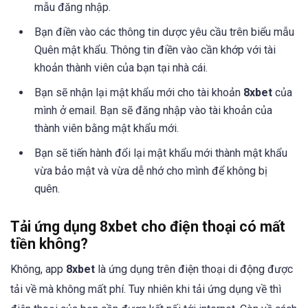
mẫu đăng nhập.
Bạn điền vào các thông tin dược yêu cầu trên biểu mẫu
Quên mật khẩu. Thông tin điền vào cần khớp với tài
khoản thành viên của bạn tại nhà cái.
Bạn sẽ nhận lại mật khẩu mới cho tài khoản
8xbet
của
mình ở email. Bạn sẽ đăng nhập vào tài khoản của
thành viên bằng mật khẩu mới.
Bạn sẽ tiến hành đổi lại mật khẩu mới thành mật khẩu
vừa bảo mật và vừa dễ nhớ cho mình để không bị
quên.
Tải ứng dụng 8xbet cho điện thoại có mất
tiền không?
Không, app
8xbet
là ứng dụng trên điện thoại di động được
tải về mà không mất phí. Tuy nhiên khi tải ứng dụng về thì