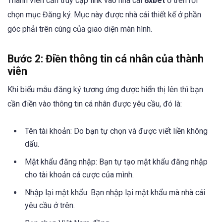
Thành viên cần truy cập link vào nhà cái
8xbet
ở trên rồi
chọn mục Đăng ký. Mục này được nhà cái thiết kế ở phần
góc phải trên cùng của giao diện màn hình.
Bước 2: Điền thông tin cá nhân của thành
viên
Khi biểu mẫu đăng ký tương ứng được hiển thị lên thì bạn
cần điền vào thông tin cá nhân được yêu cầu, đó là:
Tên tài khoản: Do bạn tự chọn và được viết liền không
dấu.
Mật khẩu đăng nhập: Bạn tự tạo mật khẩu đăng nhập
cho tài khoản cá cược của mình.
Nhập lại mật khẩu: Bạn nhập lại mật khẩu mà nhà cái
yêu cầu ở trên.