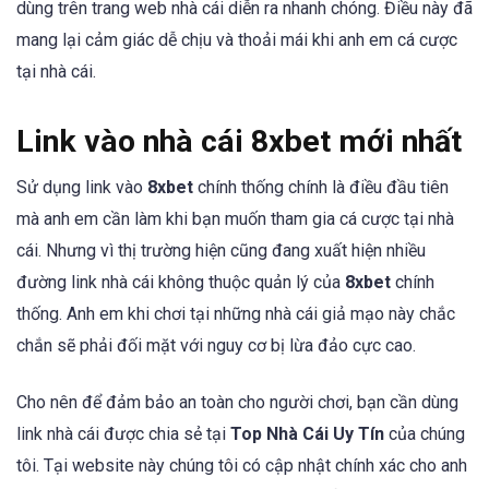
dùng trên trang web nhà cái diễn ra nhanh chóng. Điều này đã
mang lại cảm giác dễ chịu và thoải mái khi anh em cá cược
tại nhà cái.
Link vào nhà cái 8xbet mới nhất
Sử dụng link vào
8xbet
chính thống chính là điều đầu tiên
mà anh em cần làm khi bạn muốn tham gia cá cược tại nhà
cái. Nhưng vì thị trường hiện cũng đang xuất hiện nhiều
đường link nhà cái không thuộc quản lý của
8xbet
chính
thống. Anh em khi chơi tại những nhà cái giả mạo này chắc
chắn sẽ phải đối mặt với nguy cơ bị lừa đảo cực cao.
Cho nên để đảm bảo an toàn cho người chơi, bạn cần dùng
link nhà cái được chia sẻ tại
Top Nhà Cái Uy Tín
của chúng
tôi. Tại website này chúng tôi có cập nhật chính xác cho anh