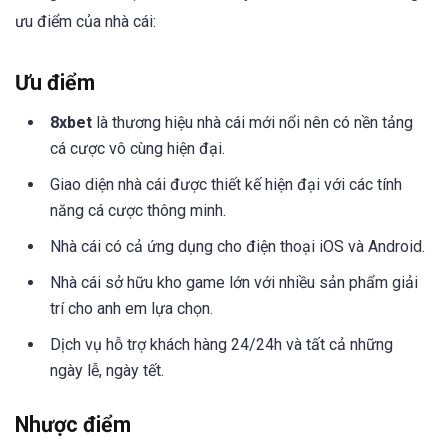
ưu điểm của nhà cái:
Ưu điểm
8xbet
là thương hiệu nhà cái mới nổi nên có nền tảng
cá cược vô cùng hiện đại.
Giao diện nhà cái được thiết kế hiện đại với các tính
năng cá cược thông minh.
Nhà cái có cả ứng dụng cho điện thoại iOS và Android.
Nhà cái sở hữu kho game lớn với nhiều sản phẩm giải
trí cho anh em lựa chọn.
Dịch vụ hỗ trợ khách hàng 24/24h và tất cả những
ngày lễ, ngày tết.
Nhược điểm