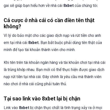
gai sẽ giúp bạn hiểu hơn về nhà cái
8xbet
của chúng tôi.
Cá cược ở nhà cái có cần điền tên thật
không?
Vì lý do bảo mật cho các giao dịch nạp và rút tiền cho anh
em tại nhà cái
8xbet.
Bạn bắt buộc phải dùng tên thật của
mình để tạo tài khoản thành viên cho mình.
Khi tên trên tài khoản ngân hàng và tài khoản chơi tại nhà cái
là trùng khớp nhau. Bạn mới có thể thực hiện được giao dịch
nạp rút tiền tại nhà cái. Đây chính là yêu cầu mà thành viên
nào chơi ở nhà cái cũng phải tuân thủ.
Tại sao link vào 8xbet lại bị chặn
Link vào
8xbet
bị chặn thực chất là tình trạng xảy ra ở mọi