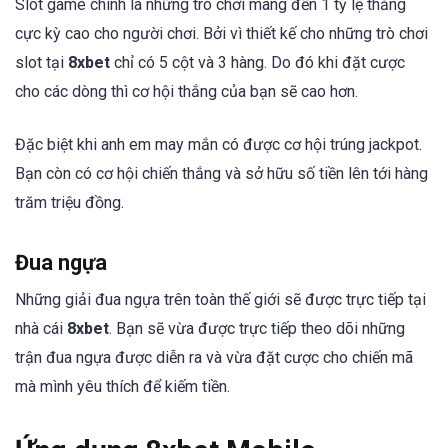
Slot game chính là những trò chơi mang đến 1 tỷ lệ thắng
cực kỳ cao cho người chơi. Bởi vì thiết kế cho những trò chơi
slot tại
8xbet
chỉ có 5 cột và 3 hàng. Do đó khi đặt cược
cho các dòng thì cơ hội thắng của bạn sẽ cao hơn.
Đặc biệt khi anh em may mắn có được cơ hội trúng jackpot.
Bạn còn có cơ hội chiến thắng và sở hữu số tiền lên tới hàng
trăm triệu đồng.
Đua ngựa
Những giải đua ngựa trên toàn thế giới sẽ được trực tiếp tại
nhà cái
8xbet
. Bạn sẽ vừa được trực tiếp theo dõi những
trận đua ngựa được diễn ra và vừa đặt cược cho chiến mã
mà mình yêu thích để kiếm tiền.