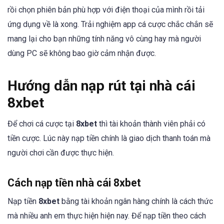
rồi chọn phiên bản phù hợp với điện thoại của mình rồi tải
ứng dụng về là xong. Trải nghiệm app cá cược chắc chắn sẽ
mang lại cho bạn những tính năng vô cùng hay mà người
dùng PC sẽ không bao giờ cảm nhận được.
Hướng dẫn nạp rút tại nhà cái
8xbet
Để chơi cá cược tại
8xbet
thì tài khoản thành viên phải có
tiền cược. Lúc này nạp tiền chính là giao dịch thanh toán mà
người chơi cần được thực hiện.
Cách nạp tiền nhà cái 8xbet
Nạp tiền
8xbet
bằng tài khoản ngân hàng chính là cách thức
mà nhiều anh em thực hiện hiện nay. Để nạp tiền theo cách