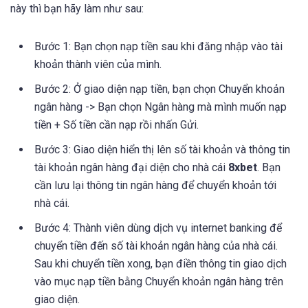
này thì bạn hãy làm như sau:
Bước 1: Bạn chọn nạp tiền sau khi đăng nhập vào tài
khoản thành viên của mình.
Bước 2: Ở giao diện nạp tiền, bạn chọn Chuyển khoản
ngân hàng -> Bạn chọn Ngân hàng mà mình muốn nạp
tiền + Số tiền cần nạp rồi nhấn Gửi.
Bước 3: Giao diện hiển thị lên số tài khoản và thông tin
tài khoản ngân hàng đại diện cho nhà cái
8xbet
. Bạn
cần lưu lại thông tin ngân hàng để chuyển khoản tới
nhà cái.
Bước 4: Thành viên dùng dịch vụ internet banking để
chuyển tiền đến số tài khoản ngân hàng của nhà cái.
Sau khi chuyển tiền xong, bạn điền thông tin giao dịch
vào mục nạp tiền bằng Chuyển khoản ngân hàng trên
giao diện.