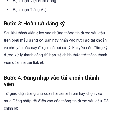
Bạn chọn Việt Nam đồng.
Bạn chọn Tiếng Việt.
Bước 3: Hoàn tất đăng ký
Sau khi thành viên điền vào những thông tin được yêu cầu
trên biểu mẫu đăng ký. Bạn hãy nhấn vào nút Tạo tài khoản
và chờ yêu cầu này được nhà cái xử lý. Khi yêu cầu đăng ký
được xử lý thành công thì bạn sẽ chính thức trở thành thành
viên của nhà cái
8xbet
.
Bước 4: Đăng nhập vào tài khoản thành
viên
Từ giao diện trang chủ của nhà cái, anh em hãy chọn vào
mục Đăng nhập rồi điền vào các thông tin được yêu cầu. Đó
chính là: