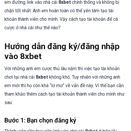
em đường link vào nhà cái
8xbet
chính thống và không bị
chặn tốt nhất. Anh em hoàn toàn có thể yên tâm tạo tài
khoản thành viên cho mình. Vậy cách tạo tài khoản để cá
cược ở nhà cái như thế nào?
Hướng dẫn đăng ký/đăng nhập
vào 8xbet
Với những anh em cược thủ lâu năm thì việc tạo tài khoản
chơi tại nhà cái
8xbet
không khó. Tuy nhiên với những anh
em mới thì họ còn khá “lơ mơ” về vấn đề này. Vì thế bạn cần
tham khảo thêm cách tạo tài khoản thành viên cho mình như
sau:
Bước 1: Bạn chọn đăng ký