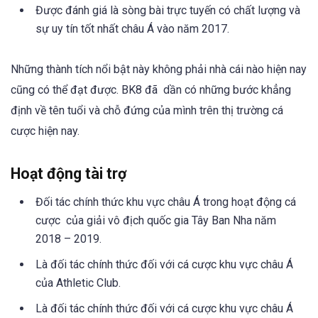
Được đánh giá là sòng bài trực tuyến có chất lượng và
sự uy tín tốt nhất châu Á vào năm 2017.
Những thành tích nổi bật này không phải nhà cái nào hiện nay
cũng có thể đạt được. BK8 đã dần có những bước khẳng
định về tên tuổi và chỗ đứng của mình trên thị trường cá
cược hiện nay.
Hoạt động tài trợ
Đối tác chính thức khu vực châu Á trong hoạt động cá
cược của giải vô địch quốc gia Tây Ban Nha năm
2018 – 2019.
Là đối tác chính thức đối với cá cược khu vực châu Á
của Athletic Club.
Là đối tác chính thức đối với cá cược khu vực châu Á