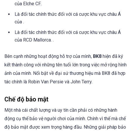
của Elche CF..
Là đối tác chính thức đối với cá cược khu vực châu Á
của .
Là đối tác chính thức đối với cá cược khu vực châu Á
của RCD Mallorca. .
Bên cạnh những hoạt động hỗ trợ của mình,
BK8
hiện đã ký
kết thành công với những tên tuổi lớn trong việc mở rộng hình
ảnh của mình. Nổi bật về đại sứ thương hiệu mà BK8 đã hợp
tác chính là Robin Van Persie và John Terry.
Chế độ bảo mật
Một nhà cái chất lượng và uy tín cần phải có những hành
động cụ thể bảo vệ người chơi của mình. Chính vì thế mà chế
độ bảo mật được xem trọng hàng đầu. Những giải pháp bảo