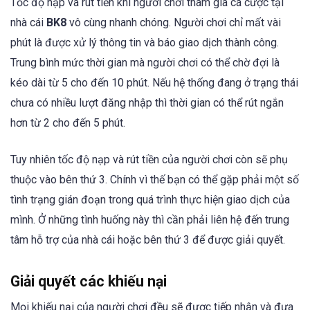
Tốc độ nạp và rút tiền khi người chơi tham gia cá cược tại
nhà cái
BK8
vô cùng nhanh chóng. Người chơi chỉ mất vài
phút là được xử lý thông tin và báo giao dịch thành công.
Trung bình mức thời gian mà người chơi có thể chờ đợi là
kéo dài từ 5 cho đến 10 phút. Nếu hệ thống đang ở trạng thái
chưa có nhiều lượt đăng nhập thì thời gian có thể rút ngắn
hơn từ 2 cho đến 5 phút.
Tuy nhiên tốc độ nạp và rút tiền của người chơi còn sẽ phụ
thuộc vào bên thứ 3. Chính vì thế bạn có thể gặp phải một số
tình trạng gián đoạn trong quá trình thực hiện giao dịch của
mình. Ở những tình huống này thì cần phải liên hệ đến trung
tâm hỗ trợ của nhà cái hoặc bên thứ 3 để được giải quyết.
Giải quyết các khiếu nại
Mọi khiếu nại của người chơi đều sẽ được tiếp nhận và đưa