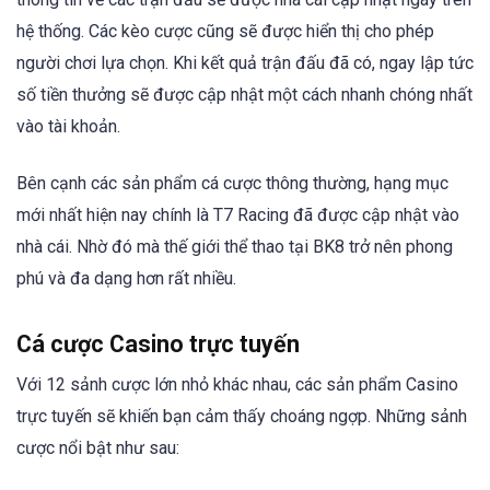
hệ thống. Các kèo cược cũng sẽ được hiển thị cho phép
người chơi lựa chọn. Khi kết quả trận đấu đã có, ngay lập tức
số tiền thưởng sẽ được cập nhật một cách nhanh chóng nhất
vào tài khoản.
Bên cạnh các sản phẩm cá cược thông thường, hạng mục
mới nhất hiện nay chính là T7 Racing đã được cập nhật vào
nhà cái. Nhờ đó mà thế giới thể thao tại BK8 trở nên phong
phú và đa dạng hơn rất nhiều.
Cá cược Casino trực tuyến
Với 12 sảnh cược lớn nhỏ khác nhau, các sản phẩm Casino
trực tuyến sẽ khiến bạn cảm thấy choáng ngợp. Những sảnh
cược nổi bật như sau: