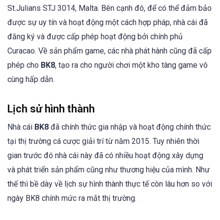
St.Julians STJ 3014, Malta. Bên cạnh đó, để có thể đảm bảo
được sự uy tín và hoạt động một cách hợp pháp, nhà cái đã
đăng ký và được cấp phép hoạt động bởi chính phủ
Curacao. Về sản phẩm game, các nhà phát hành cũng đã cấp
phép cho
BK8
, tạo ra cho người chơi một kho tàng game vô
cùng hấp dẫn.
Lịch sử hình thành
Nhà cái
BK8
đã chính thức gia nhập và hoạt động chính thức
tại thị trường cá cược giải trí từ năm 2015. Tuy nhiên thời
gian trước đó nhà cái này đã có nhiều hoạt động xây dựng
và phát triển sản phẩm cũng như thương hiệu của mình. Như
thế thì bề dày về lịch sự hình thành thực tế còn lâu hơn so với
ngày BK8 chính mức ra mắt thị trường.