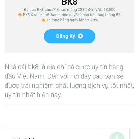
BK8
Bạn có BK8 chưa?” Chào mừng 288% đến VND 18,000
BK8 X saba thể thao – đặc quyền hoàn trả hàng tháng 5%
Thưởng hàng ngày lên tới 20%
Đăng Ký
Nhà cái bk8 là địa chỉ cá cược uy tín hàng
đầu Việt Nam. Đến với nơi đây các bạn sẽ
được trải nghiệm chất lượng dịch vụ tốt nhất,
uy tín nhất hiện nay.