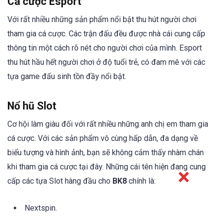
Cá cược Esport
Với rất nhiều những sản phẩm nổi bật thu hút người chơi
tham gia cá cược. Các trận đấu đều được nhà cái cung cấp
thông tin một cách rõ nét cho người chơi của mình. Esport
thu hút hầu hết người chơi ở độ tuổi trẻ, có đam mê với các
tựa game đấu sinh tồn đầy nổi bật.
Nổ hũ Slot
Cơ hội làm giàu đối với rất nhiều những anh chị em tham gia
cá cược. Với các sản phẩm vô cùng hấp dẫn, đa dạng về
biểu tượng và hình ảnh, bạn sẽ không cảm thấy nhàm chán
khi tham gia cá cược tại đây. Những cái tên hiện đang cung
cấp các tựa Slot hàng đầu cho
BK8
chính là:
Nextspin.