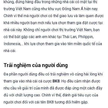
khủng, đứng hàng đầu trong những nhà cái có mặt tại thị
trường Việt Nam cũng như khu vực Đông Nam Á hiện nay.
Chính vì thế mà người chơi có thể giao lưu và làm quen được
khá nhiều người bạn mới nếu lựa chọn tham gia đặt cược tại
nhà cái này. Không chỉ người chơi thị trường Việt Nam, bạn
có thể bắt gặp các anh em khác tại Thái Lan, Philippin,
Indonesia,… khi lựa chọn tham gia vào tên miền quốc tế của
nhà cái.
Trải nghiệm của người dùng
Đa phần người dùng đều có trải nghiệm vô cùng hài lòng khi
tham gia vào nhà cái cá cược
BK8
. Họ đều cảm nhận được
nhu cầu về giải trí của mình đã được đáp ứng một cách đầy
đủ với chất lượng cao. Chính vì thế, đánh giá tiêu cực của
người chơi đối với cái tên BK8 tương đối hiếm gặp.