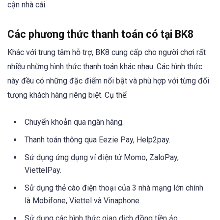
cận nhà cái.
Các phương thức thanh toán có tại BK8
Khác với trung tâm hỗ trợ, BK8 cung cấp cho người chơi rất
nhiều những hình thức thanh toán khác nhau. Các hình thức
này đều có những đặc điểm nổi bật và phù hợp với từng đối
tượng khách hàng riêng biệt. Cụ thể:
Chuyển khoản qua ngân hàng.
Thanh toán thông qua Eezie Pay, Help2pay.
Sử dụng ứng dụng ví điện tử Momo, ZaloPay,
ViettelPay.
Sử dụng thẻ cào điện thoại của 3 nhà mạng lớn chính
là Mobifone, Viettel và Vinaphone.
Sử dụng các hình thức giao dịch đồng tiền ảo.