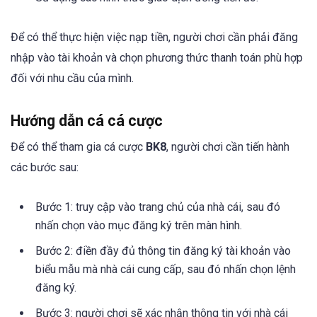
Để có thể thực hiện việc nạp tiền, người chơi cần phải đăng
nhập vào tài khoản và chọn phương thức thanh toán phù hợp
đối với nhu cầu của mình.
Hướng dẫn cá cá cược
Để có thể tham gia cá cược
BK8
, người chơi cần tiến hành
các bước sau:
Bước 1: truy cập vào trang chủ của nhà cái, sau đó
nhấn chọn vào mục đăng ký trên màn hình.
Bước 2: điền đầy đủ thông tin đăng ký tài khoản vào
biểu mẫu mà nhà cái cung cấp, sau đó nhấn chọn lệnh
đăng ký.
Bước 3: người chơi sẽ xác nhận thông tin với nhà cái