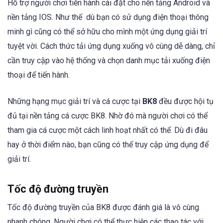
Hỗ trợ người chơi tiến hành cài đặt cho nền tảng Android và
nền tảng IOS. Như thế dù bạn có sử dụng điện thoại thông
minh gì cũng có thể sở hữu cho mình một ứng dụng giải trí
tuyệt vời. Cách thức tải ứng dụng xuống vô cùng dễ dàng, chỉ
cần truy cập vào hệ thống và chọn danh mục tải xuống điện
thoại để tiến hành.
Những hạng mục giải trí và cá cược tại
BK8
đều được hội tụ
đủ tại nền tảng cá cược BK8. Nhờ đó mà người chơi có thể
tham gia cá cược một cách linh hoạt nhất có thể. Dù đi đâu
hay ở thời điểm nào, bạn cũng có thể truy cập ứng dụng để
giải trí.
Tốc độ đường truyền
Tốc độ đường truyền của BK8 được đánh giá là vô cùng
nhanh chóng. Người chơi có thể thực hiện các thao tác với