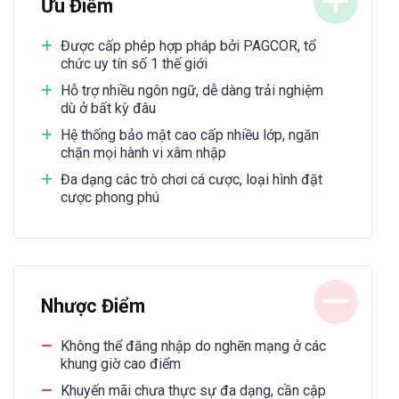
Ưu Điểm
Được cấp phép hợp pháp bởi PAGCOR, tổ
chức uy tín số 1 thế giới
Hỗ trợ nhiều ngôn ngữ, dễ dàng trải nghiệm
dù ở bất kỳ đâu
Hệ thống bảo mật cao cấp nhiều lớp, ngăn
chặn mọi hành vi xâm nhập
Đa dạng các trò chơi cá cược, loại hình đặt
cược phong phú
Nhược Điểm
Không thể đăng nhập do nghẽn mạng ở các
khung giờ cao điểm
Khuyến mãi chưa thực sự đa dạng, cần cập