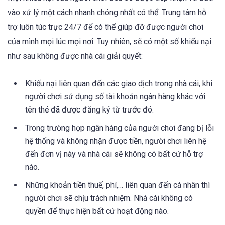
vào xử lý một cách nhanh chóng nhất có thể. Trung tâm hỗ
trợ luôn túc trực 24/7 để có thể giúp đỡ được người chơi
của mình mọi lúc mọi nơi. Tuy nhiên, sẽ có một số khiếu nại
như sau không được nhà cái giải quyết:
Khiếu nại liên quan đến các giao dịch trong nhà cái, khi
người chơi sử dụng số tài khoản ngân hàng khác với
tên thẻ đã được đăng ký từ trước đó.
Trong trường hợp ngân hàng của người chơi đang bị lỗi
hệ thống và không nhận được tiền, người chơi liên hệ
đến đơn vị này và nhà cái sẽ không có bất cứ hỗ trợ
nào.
Những khoản tiền thuế, phí,… liên quan đến cá nhân thì
người chơi sẽ chịu trách nhiệm. Nhà cái không có
quyền để thực hiện bất cứ hoạt động nào.