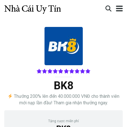
BK8
Thưởng 200% lên đến 40.000.000 VNĐ cho thành viên
mới nạp lần đầu! Tham gia nhận thưởng ngay.
Tặng cược miễn phí