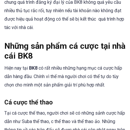
chung quá trình đăng ký đại lý của BK8 không quá yêu cầu
nhiều thủ tục rắc rối, tuy nhiên nếu tài khoản nào không đạt
được hiệu quả hoạt động có thể sẽ bị kết thúc quá trình hợp
tác với nhà cái.
Những sản phẩm cá cược tại nhà
cái BK8
Hiện nay tại
BK8
có rất nhiều những hạng mục cá cược hấp
dẫn hàng đầu. Chính vì thế mà người chơi có thể tự do tùy
chọn cho mình một sản phẩm giải trí phù hợp nhất.
Cá cược thể thao
Tại cá cược thể thao, người chơi sẽ có những sảnh cược hấp
dẫn như Suba thể thao, c thể thao và thể thao ảo. Những
thông tin về các trận đấu sẽ được nhà cái cập nhật ngay trên