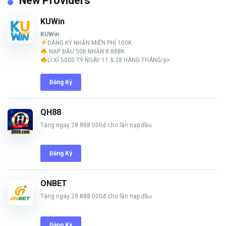
New Providers
KUWin
KUWin
ĐĂNG KÝ NHẬN MIỄN PHÍ 100K
NẠP ĐẦU 50K NHẬN 8.888K
LÌ XÌ 5000 TỶ NGÀY 11 & 28 HÀNG THÁNG/p>
Đăng Ký
QH88
Tặng ngay 28.888.000đ cho lần nạp đầu
Đăng Ký
ONBET
Tặng ngay 28.888.000đ cho lần nạp đầu
Đăng Ký