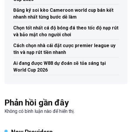
Đăng ký soi kèo Cameroon world cup bán kết
nhanh nhất từng bước dễ làm
Chọn tốt nhất cá độ bóng đá theo tốc độ nạp rút
và bảo mật cho người chơi
Cách chọn nhà cái đặt cược premier league uy
tín và nạp rút tiền nhanh
Ai đang được W88 dự đoán sẽ tỏa sáng tại
World Cup 2026
Phản hồi gần đây
Không có bình luận nào để hiển thị.