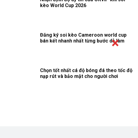
kèo World Cup 2026
Đăng ký soi kèo Cameroon world cup
bán kết nhanh nhất từng bước dễ làm
Chọn tốt nhất cá độ bóng đá theo tốc độ
nạp rút và bảo mật cho người chơi