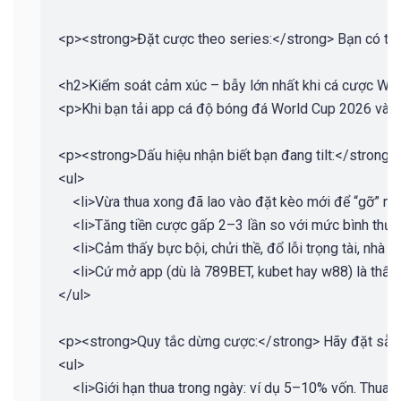
<p><strong>Đặt cược theo series:</strong> Bạn có thể ch
<h2>Kiểm soát cảm xúc – bẫy lớn nhất khi cá cược Wor
<p>Khi bạn tải app cá độ bóng đá World Cup 2026 và theo
<p><strong>Dấu hiệu nhận biết bạn đang tilt:</strong><
<ul>

    <li>Vừa thua xong đã lao vào đặt kèo mới để “gỡ” mà 
    <li>Tăng tiền cược gấp 2–3 lần so với mức bình thườn
    <li>Cảm thấy bực bội, chửi thề, đổ lỗi trọng tài, nhà cái
    <li>Cứ mở app (dù là 789BET, kubet hay w88) là thấy 
</ul>

<p><strong>Quy tắc dừng cược:</strong> Hãy đặt sẵn cá
<ul>

    <li>Giới hạn thua trong ngày: ví dụ 5–10% vốn. Thua 