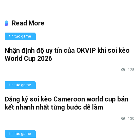
Read More
tin tức game
Nhận định độ uy tín của OKVIP khi soi kèo
World Cup 2026
128
tin tức game
Đăng ký soi kèo Cameroon world cup bán
kết nhanh nhất từng bước dễ làm
130
tin tức game